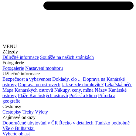
MENU
Zájezdy
Důležité informace
Soutěže na našich stránkách
Fotogalerie
Fotogalerie
Nastavení monitoru
Užitečné informace
Bezpečnost a vybavenost
Doklady, clo ...
Doprava na Kanárské
ostrovy
Doprava po ostrovech
Jak se zde domluvíte?
Lékařská péče
Mapa Kanárských ostrovů
Nákupy, ceny, měna
Název Kanárské
ostrovy
Pláže Kanárských ostrovů
Počasí a klima
Příroda a
geografie
Cestopisy
Cestopisy
Treky
Výlety
Zajímavé odkazy
Doporučené ubytování v ČR
Řecko v detailech
Tunisko podrobně
Vše o Bulharsku
Vyberte oblast