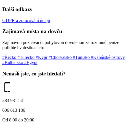
Další odkazy
GDPR a zpracování údajů
Zajímavá místa na dovču
Zajímavou poznávací i pobytovou dovolenou za rozumné peníze
pořídíte i v destinacích:
#Řecko
#Turecko
#Kypr
#Chorvatsko
#Tunisko
#Kanárské ostrovy
#Bulharsko
#Egypt
Nenašli jste, co jste hledali?
283 931 541
606 613 186
Od 8:00 do 20:00