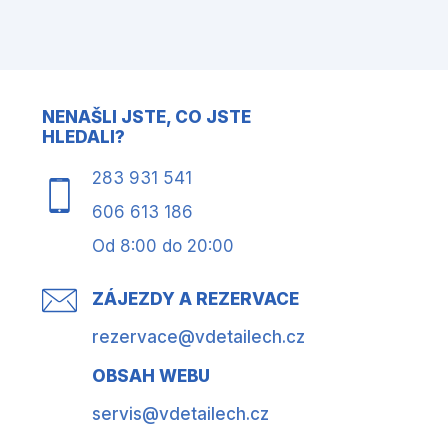
NENAŠLI JSTE, CO JSTE
HLEDALI?
283 931 541
606 613 186
Od 8:00 do 20:00
ZÁJEZDY A REZERVACE
rezervace@vdetailech.cz
OBSAH WEBU
servis@vdetailech.cz