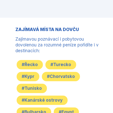
ZAJÍMAVÁ MÍSTA NA DOVČU
Zajímavou poznávací i pobytovou
dovolenou za rozumné peníze pořídíte i v
destinacích:
#Řecko
#Turecko
#Kypr
#Chorvatsko
#Tunisko
#Kanárské ostrovy
#Bulharsko
#Egypt