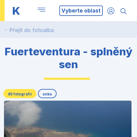
K
Vyberte oblast
Přejít do fotoalba
Fuerteventura - splněný
sen
85 fotografií
anka