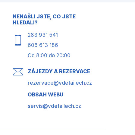
NENAŠLI JSTE, CO JSTE
HLEDALI?
283 931 541
606 613 186
Od 8:00 do 20:00
ZÁJEZDY A REZERVACE
rezervace@vdetailech.cz
OBSAH WEBU
servis@vdetailech.cz