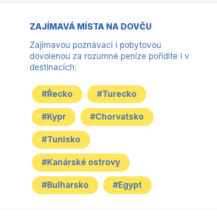
ZAJÍMAVÁ MÍSTA NA DOVČU
Zajímavou poznávací i pobytovou
dovolenou za rozumné peníze pořídíte i v
destinacích:
#Řecko
#Turecko
#Kypr
#Chorvatsko
#Tunisko
#Kanárské ostrovy
#Bulharsko
#Egypt