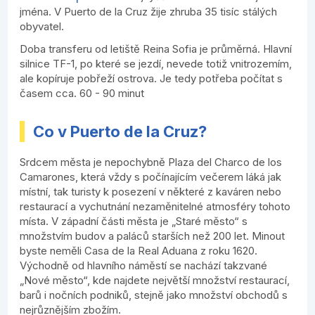
jména. V Puerto de la Cruz žije zhruba 35 tisíc stálých
obyvatel.
Doba transferu od letiště Reina Sofia je průměrná. Hlavní
silnice TF-1, po které se jezdí, nevede totiž vnitrozemím,
ale kopíruje pobřeží ostrova. Je tedy potřeba počítat s
časem cca. 60 - 90 minut
Co v Puerto de la Cruz?
Srdcem města je nepochybně Plaza del Charco de los
Camarones, která vždy s počínajícím večerem láká jak
místní, tak turisty k posezení v některé z kaváren nebo
restaurací a vychutnání nezaměnitelné atmosféry tohoto
místa. V západní části města je „Staré město“ s
množstvím budov a paláců starších než 200 let. Minout
byste neměli Casa de la Real Aduana z roku 1620.
Východně od hlavního náměstí se nachází takzvané
„Nové město“, kde najdete největší množství restaurací,
barů i nočních podniků, stejně jako množství obchodů s
nejrůznějším zbožím.