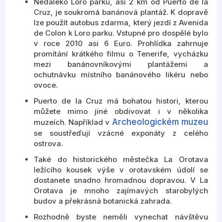
Nedaleko Loro parku, asi 2 km od Puerto de la
Cruz, je soukromá banánová plantáž. K dopravě
lze použít autobus zdarma, který jezdí z Avenida
de Colon k Loro parku. Vstupné pro dospělé bylo
v roce 2010 asi 6 Euro. Prohlídka zahrnuje
promítání krátkého filmu o Tenerife, vycházku
mezi banánovníkovými plantážemi a
ochutnávku místního banánového likéru nebo
ovoce.
Puerto de la Cruz má bohatou histori, kterou
můžete mimo jiné obdivovat i v několika
Archeologickém muzeu
muzeích. Například v
se soustřeďují vzácné exponáty z celého
ostrova.
Také do historického městečka La Orotava
ležícího kousek výše v orotavském údolí se
dostanete snadno hromadnou dopravou. V La
Orotava je mnoho zajímavých starobylých
budov a překrásná botanická zahrada.
Rozhodně byste neměli vynechat návštěvu