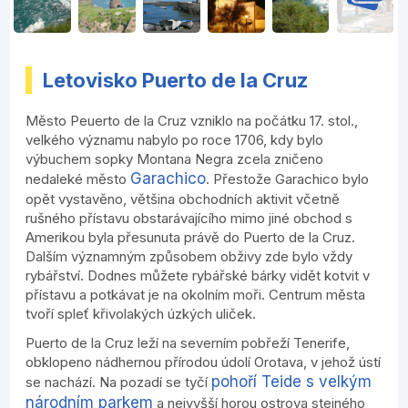
Letovisko Puerto de la Cruz
Město Peuerto de la Cruz vzniklo na počátku 17. stol.,
velkého významu nabylo po roce 1706, kdy bylo
výbuchem sopky Montana Negra zcela zničeno
Garachico
nedaleké město
. Přestože Garachico bylo
opět vystavěno, většina obchodních aktivit včetně
rušného přístavu obstarávajícího mimo jiné obchod s
Amerikou byla přesunuta právě do Puerto de la Cruz.
Dalším významným způsobem obživy zde bylo vždy
rybářství. Dodnes můžete rybářské bárky vidět kotvit v
přístavu a potkávat je na okolním moři. Centrum města
tvoří spleť křivolakých úzkých uliček.
Puerto de la Cruz leží na severním pobřeží Tenerife,
obklopeno nádhernou přírodou údolí Orotava, v jehož ústí
pohoří Teide s velkým
se nachází. Na pozadí se tyčí
národním parkem
a nejvyšší horou ostrova stejného