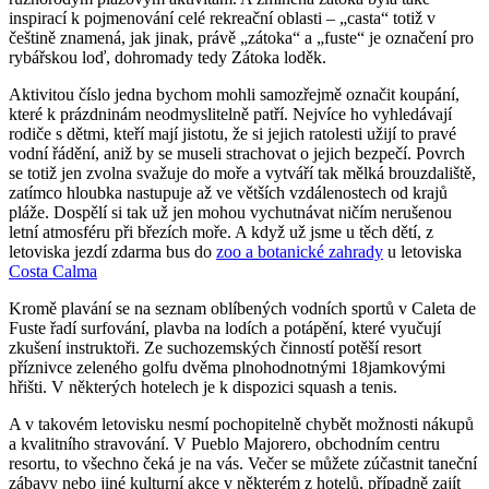
inspirací k pojmenování celé rekreační oblasti – „casta“ totiž v
češtině znamená, jak jinak, právě „zátoka“ a „fuste“ je označení pro
rybářskou loď, dohromady tedy Zátoka loděk.
Aktivitou číslo jedna bychom mohli samozřejmě označit koupání,
které k prázdninám neodmyslitelně patří. Nejvíce ho vyhledávají
rodiče s dětmi, kteří mají jistotu, že si jejich ratolesti užijí to pravé
vodní řádění, aniž by se museli strachovat o jejich bezpečí. Povrch
se totiž jen zvolna svažuje do moře a vytváří tak mělká brouzdaliště,
zatímco hloubka nastupuje až ve větších vzdálenostech od krajů
pláže. Dospělí si tak už jen mohou vychutnávat ničím nerušenou
letní atmosféru při březích moře. A když už jsme u těch dětí, z
letoviska jezdí zdarma bus do
zoo a botanické zahrady
u letoviska
Costa Calma
Kromě plavání se na seznam oblíbených vodních sportů v Caleta de
Fuste řadí surfování, plavba na lodích a potápění, které vyučují
zkušení instruktoři. Ze suchozemských činností potěší resort
příznivce zeleného golfu dvěma plnohodnotnými 18jamkovými
hřišti. V některých hotelech je k dispozici squash a tenis.
A v takovém letovisku nesmí pochopitelně chybět možnosti nákupů
a kvalitního stravování. V Pueblo Majorero, obchodním centru
resortu, to všechno čeká je na vás. Večer se můžete zúčastnit taneční
zábavy nebo jiné kulturní akce v některém z hotelů, případně zajít