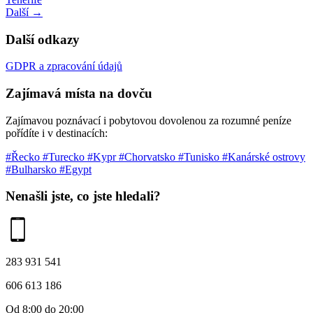
Další →
Další odkazy
GDPR a zpracování údajů
Zajímavá místa na dovču
Zajímavou poznávací i pobytovou dovolenou za rozumné peníze
pořídíte i v destinacích:
#Řecko
#Turecko
#Kypr
#Chorvatsko
#Tunisko
#Kanárské ostrovy
#Bulharsko
#Egypt
Nenašli jste, co jste hledali?
283 931 541
606 613 186
Od 8:00 do 20:00